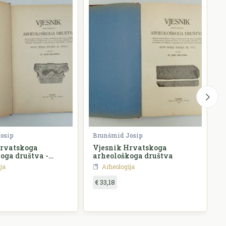
osip
Brunšmid Josip
/
Hrvatskoga
Vjesnik Hrvatskoga
oga društva -
arheološkoga društva
/1910.-11.
ja
Arheologija
€ 33,18