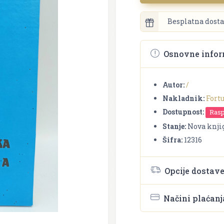
Besplatna dosta
Osnovne infor
Autor:
/
Nakladnik:
Fort
Dostupnost:
Ras
Stanje:
Nova knji
Šifra:
12316
Opcije dostav
Načini plaćanj