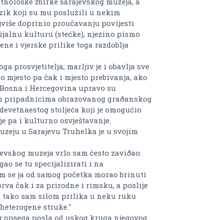
etnološke zbirke sarajevskog muzeja, a
jezik koji su mu poslužili u nekim
jviše doprinio proučavanju povijesti
ijalnu kulturu (stećke), njezino pismo
ene i vjerske prilike toga razdoblja
a prosvjetitelja; marljiv je i obavlja sve
 mjesto pa čak i mjesto prebivanja, ako
 i Bosna i Hercegovina upravo su
im pripadnicima obrazovanog graðanskog
 devetnaestog stoljeća koji je omogućio
e pa i kulturno osvještavanje.
uzeju u Sarajevu Truhelka je u svojim
evskog muzeja vrlo sam često zaviðao:
ao se tu specijalizirati i na
m se ja od samog početka morao brinuti
prva čak i za prirodne i rimsku, a poslije
i tako sam silom prilika u neku ruku
 heterogene struke."
eg opsega posla od uskog kruga njegovog