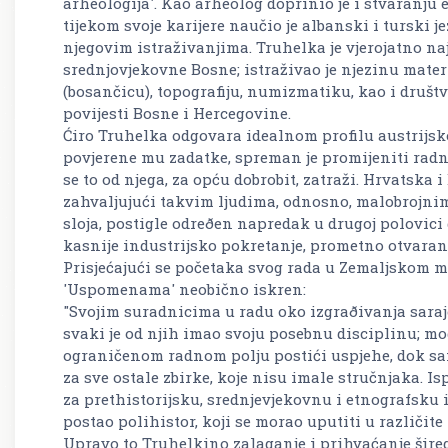
arheologija'. Kao arheolog doprinio je i stvaranju 
tijekom svoje karijere naučio je albanski i turski 
njegovim istraživanjima. Truhelka je vjerojatno na
srednjovjekovne Bosne; istraživao je njezinu mater
(bosančicu), topografiju, numizmatiku, kao i društv
povijesti Bosne i Hercegovine.
Ćiro Truhelka odgovara idealnom profilu austrijskog
povjerene mu zadatke, spreman je promijeniti radno
se to od njega, za opću dobrobit, zatraži. Hrvatska
zahvaljujući takvim ljudima, odnosno, malobrojn
sloja, postigle odreðen napredak u drugoj polovici
kasnije industrijsko pokretanje, prometno otvaranj
Prisjećajući se početaka svog rada u Zemaljskom m
'Uspomenama' neobično iskren:
"Svojim suradnicima u radu oko izgraðivanja saraj
svaki je od njih imao svoju posebnu disciplinu; mog
ograničenom radnom polju postići uspjehe, dok sa
za sve ostale zbirke, koje nisu imale stručnjaka. Is
za prethistorijsku, srednjevjekovnu i etnografsku 
postao polihistor, koji se morao uputiti u različite
Upravo to Truhelkino zalaganje i prihvaćanje šir