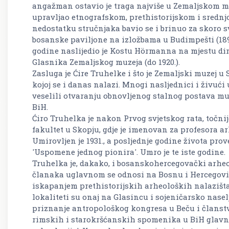
angažman ostavio je traga najviše u Zemaljskom mu
upravljao etnografskom, prethistorijskom i sred
nedostatku stručnjaka bavio se i brinuo za skoro s
bosanske paviljone na izložbama u Budimpešti (1896.),
godine naslijedio je Kostu Hörmanna na mjestu di
Glasnika Zemaljskog muzeja (do 1920.).
Zasluga je Ćire Truhelke i što je Zemaljski muzej u
kojoj se i danas nalazi. Mnogi nasljednici i živući
veselili otvaranju obnovljenog stalnog postava muz
BiH.
Ćiro Truhelka je nakon Prvog svjetskog rata, točnij
fakultet u Skopju, gdje je imenovan za profesora ar
Umirovljen je 1931., a posljednje godine života prove
'Uspomene jednog pionira'. Umro je te iste godine.
Truhelka je, dakako, i bosanskohercegovački arhe
članaka uglavnom se odnosi na Bosnu i Hercegovin
iskapanjem prethistorijskih arheoloških nalazišta,
lokaliteti su onaj na Glasincu i sojeničarsko nasel
priznanje antropološkog kongresa u Beču i članstv
rimskih i starokršćanskih spomenika u BiH glavni