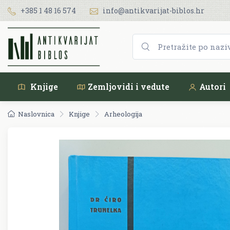
+385 1 48 16 574
info@antikvarijat-biblos.hr
Knjige
Zemljovidi i vedute
Autori
Naslovnica
Knjige
Arheologija