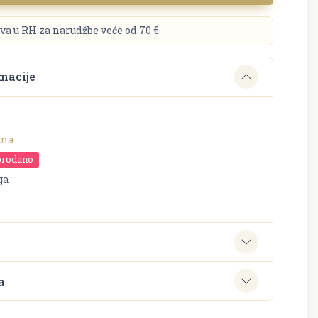
va u RH za narudžbe veće od 70 €
macije
una
prodano
ga
e
a