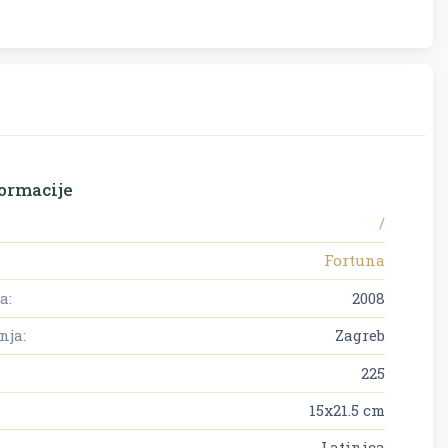
ormacije
/
Fortuna
a:
2008
nja:
Zagreb
225
15x21.5 cm
Latinica