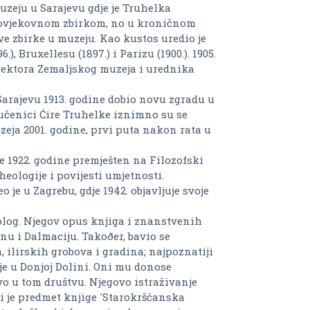
zeju u Sarajevu gdje je Truhelka
njovjekovnom zbirkom, no u kroničnom
ve zbirke u muzeju. Kao kustos uredio je
 Bruxellesu (1897.) i Parizu (1900.). 1905.
rektora Zemaljskog muzeja i urednika
 Sarajevu 1913. godine dobio novu zgradu u
 učenici Ćire Truhelke iznimno su se
eja 2001. godine, prvi puta nakon rata u
e 1922. godine premješten na Filozofski
heologije i povijesti umjetnosti.
o je u Zagrebu, gdje 1942. objavljuje svoje
olog. Njegov opus knjiga i znanstvenih
u i Dalmaciju. Takoðer, bavio se
 ilirskih grobova i gradina; najpoznatiji
je u Donjoj Dolini. Oni mu donose
o u tom društvu. Njegovo istraživanje
 je predmet knjige 'Starokršćanska