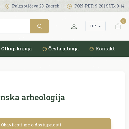
Palmotićeva 28, Zagreb
PON-PET: 9-20 | SUB: 9-14
0
HR
Otkup knjiga
Česta pitanja
Kontakt
nska arheologija
Obavijesti me o dostupnosti