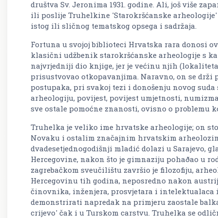
društva Sv. Jeronima 1931. godine. Ali, još više zapa
ili poslije Truhelkine 'Starokršćanske arheologije'
istog ili sličnog tematskog opsega i sadržaja.
Fortuna u svojoj biblioteci Hrvatska rara donosi o
klasični udžbenik starokršćanske arheologije s ka
najvrjedniji dio knjige, jer je većinu njih (lokalite
prisustvovao otkopavanjima. Naravno, on se drži 
postupaka, pri svakoj tezi i donošenju novog suda
arheologiju, povijest, povijest umjetnosti, numizmat
sve ostale pomoćne znanosti, ovisno o problemu ko
Truhelka je veliko ime hrvatske arheologije; on st
Novaku i ostalim značajnim hrvatskim arheolozima
dvadesetjednogodišnji mladić dolazi u Sarajevo, g
Hercegovine, nakon što je gimnaziju pohaðao u rod
zagrebačkom sveučilištu završio je filozofiju, arheo
Hercegovinu tih godina, neposredno nakon austrij
činovnika, inženjera, prosvjetara i intelektualaca i
demonstrirati napredak na primjeru zaostale balkan
crijevo' čak i u Turskom carstvu. Truhelka se odli