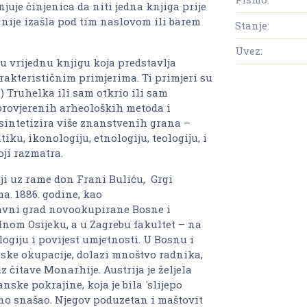
njuje činjenica da niti jedna knjiga prije
 nije izašla pod tim naslovom ili barem
Stanje:
Uvez:
vu vrijednu knjigu koja predstavlja
rakterističnim primjerima. Ti primjeri su
ta) Truhelka ili sam otkrio ili sam
provjerenih arheoloških metoda i
 sintetizira više znanstvenih grana –
iku, ikonologiju, etnologiju, teologiju, i
ji razmatra.
oji uz rame don Frani Buliću, Grgi
. 1886. godine, kao
lavni grad novookupirane Bosne i
nom Osijeku, a u Zagrebu fakultet – na
logiju i povijest umjetnosti. U Bosnu i
ske okupacije, dolazi mnoštvo radnika,
z čitave Monarhije. Austrija je željela
ske pokrajine, koja je bila 'slijepo
čno snašao. Njegov poduzetan i maštovit