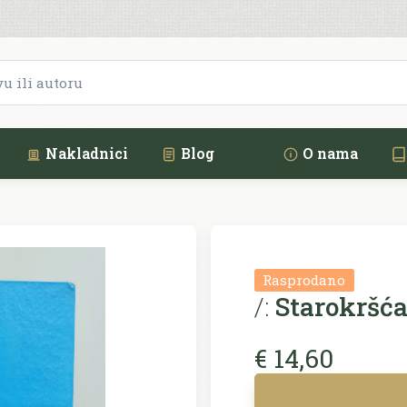
Nakladnici
Blog
O nama
Rasprodano
/:
Starokršća
€ 14,60