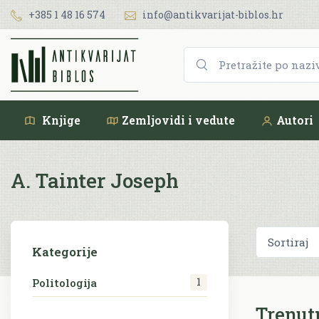
+385 1 48 16 574
info@antikvarijat-biblos.hr
Knjige
Zemljovidi i vedute
Autori
A. Tainter Joseph
Kategorije
1
Politologija
Trenut