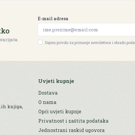
E-mail adresa
tko
varijata.
Dajem privolu za primanje newslettera i obradu pod
Uvjeti kupnje
Dostava
O nama
nih knjiga,
Opći uvjeti kupnje
Privatnost i zaštita podataka
Jednostrani raskid ugovora