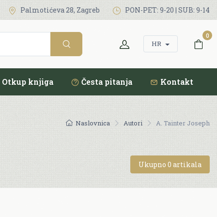
Palmotićeva 28, Zagreb
PON-PET: 9-20 | SUB: 9-14
0
HR
Otkup knjiga
Česta pitanja
Kontakt
Naslovnica
Autori
A. Tainter Joseph
Ukupno 0 artikala