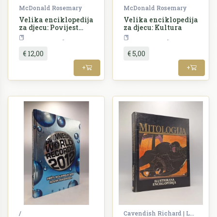
McDonald Rosemary
McDonald Rosemary
Velika enciklopedija
Velika enciklopedija
za djecu: Povijest
za djecu: Kultura
svijeta I-II
Enciklopedija
Enciklopedija
€ 12,00
€ 5,00
+
+
/
Cavendish Richard | Ling Trevor O.