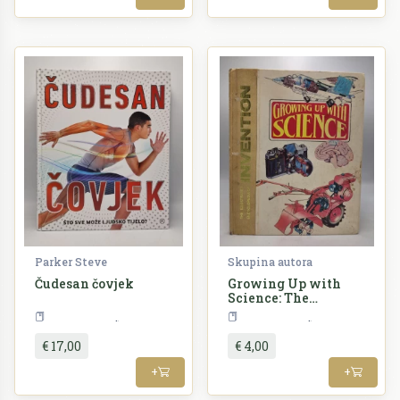
Parker Steve
Skupina autora
Čudesan čovjek
Growing Up with
Science: The
Illustrated
Enciklopedija
Enciklopedija
Encyclopedia of
Invention
€ 17,00
€ 4,00
+
+