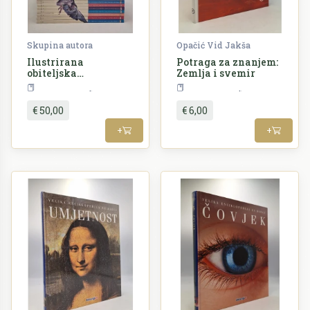
Skupina autora
Opačić Vid Jakša
Ilustrirana
Potraga za znanjem:
obiteljska
Zemlja i svemir
enciklopedija I-XVI
Enciklopedija
Enciklopedija
€ 50,00
€ 6,00
+
+