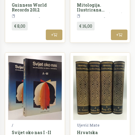
Guinness World
Mitologija.
Records 2012
Ilustrirana
enciklopedija (3.izd.)
Enciklopedija
Enciklopedija
€ 8,00
€ 16,00
+
+
/
Ujević Mate
Svijet oko nas I -II
Hrvatska