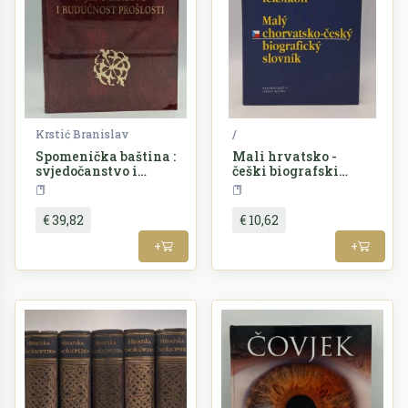
Krstić Branislav
/
Spomenička baština :
Mali hrvatsko -
svjedočanstvo i
češki biografski
budućnost prošlosti :
leksikon
Enciklopedija
Enciklopedija
tematska
enciklopedija
€ 39,82
€ 10,62
+
+