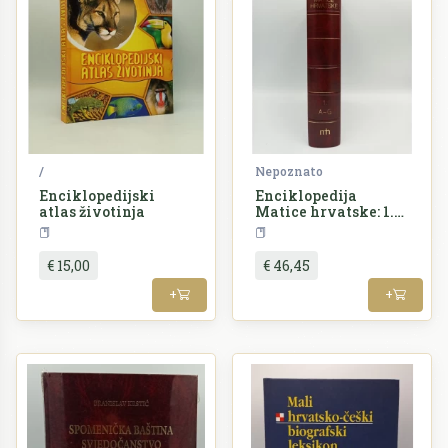
/
Nepoznato
Enciklopedijski
Enciklopedija
atlas životinja
Matice hrvatske: 1.
A-G
Enciklopedija
Enciklopedija
€ 15,00
€ 46,45
+
+