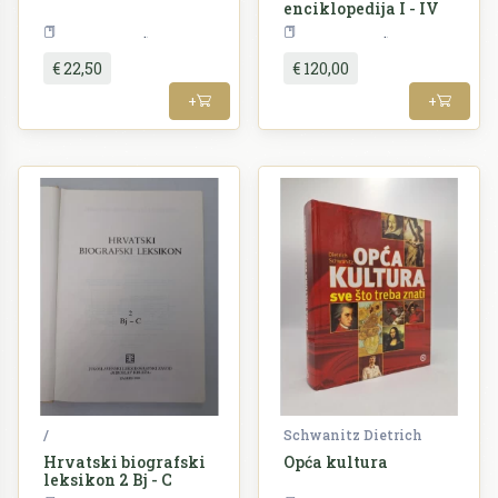
enciklopedija I - IV
Enciklopedija
Enciklopedija
€ 22,50
€ 120,00
+
+
/
Schwanitz Dietrich
Hrvatski biografski
Opća kultura
leksikon 2 Bj - C