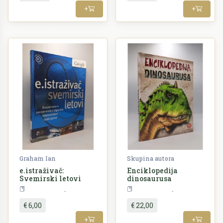
+
+
Graham Ian
Skupina autora
e.istraživač:
Enciklopedija
Svemirski letovi
dinosaurusa
Enciklopedija
Enciklopedija
€ 6,00
€ 22,00
+
+