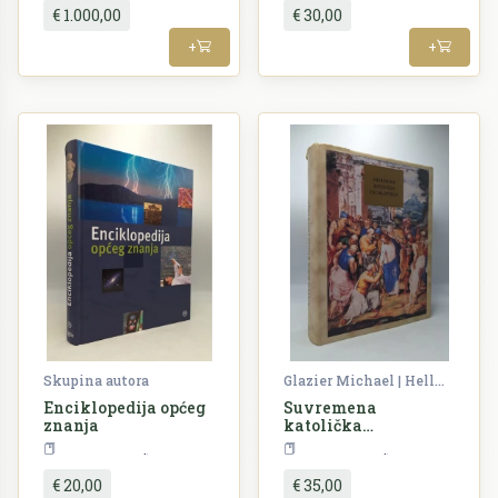
€ 1.000,00
€ 30,00
+
+
Skupina autora
Glazier Michael | Hellwig Monika
Enciklopedija općeg
Suvremena
znanja
katolička
enciklopedija
Enciklopedija
Enciklopedija
€ 20,00
€ 35,00