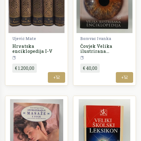
Ujević Mate
Borovac Ivanka
Hrvatska
Čovjek Velika
enciklopedija I-V
ilustrirana
enciklopedija
Enciklopedija
Enciklopedija
€ 1.200,00
€ 40,00
+
+