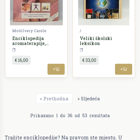
McGilvery Carole
/
Enciklopedija
Veliki školski
aromaterapije,
leksikon
masaže i yoge
Enciklopedija
Enciklopedija
€ 16,00
€ 33,00
+
+
«
Prethodna
»
Sljedeća
Prikazano
1
do
36
od
53
rezultata
Tražite enciklopedije? Na pravom ste mjestu. U