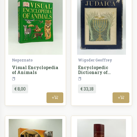
Nepoznato
Wigoder Geoffrey
Visual Encyclopedia
Encyclopedic
of Animals
Dictionary of
Judaica
Enciklopedija
Enciklopedija
€ 8,00
€ 33,18
+
+