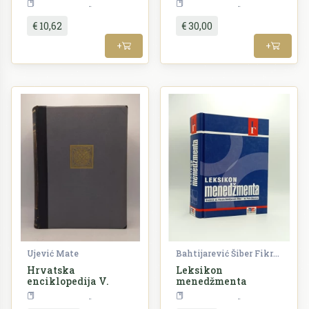
Enciklopedija
Enciklopedija
€ 10,62
€ 30,00
+
+
Ujević Mate
Bahtijarević Šiber Fikreta | Sikavica Pere
Hrvatska
Leksikon
enciklopedija V.
menedžmenta
Enciklopedija
Enciklopedija