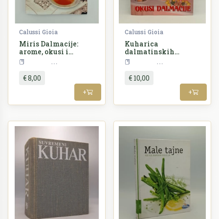
Calussi Gioia
Calussi Gioia
Miris Dalmacije:
Kuharica
arome, okusi i
dalmatinskih
tradicije
gospođa
Kuharstvo
Kuharstvo
dalmatinske kuhinje
€ 8,00
€ 10,00
+
+