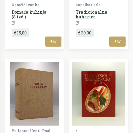
Karačić Ivanka
Capalbo Carla
Domaća kuhinja
Tradicionalna
(8.izd.)
kuharica
Kuharstvo
Kuharstvo
€ 15,00
€ 30,00
+
+
Pellaprat Henri-Paul
/