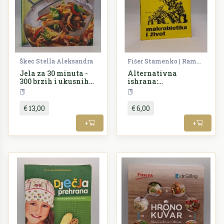
Škec Stella Aleksandra
Fišer Stamenko | Ramić Mubera
Jela za 30 minuta -
Alternativna
300 brzih i ukusnih
ishrana:
recepata za sve
Makrobiotika i život
Kuharstvo
Kuharstvo
prigode
€ 13,00
€ 6,00
+
+