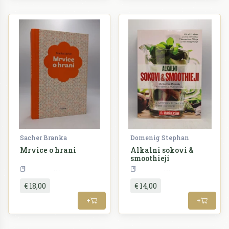
Sacher Branka
Domenig Stephan
Mrvice o hrani
Alkalni sokovi &
smoothieji
Kuharstvo
Kuharstvo
€ 18,00
€ 14,00
+
+