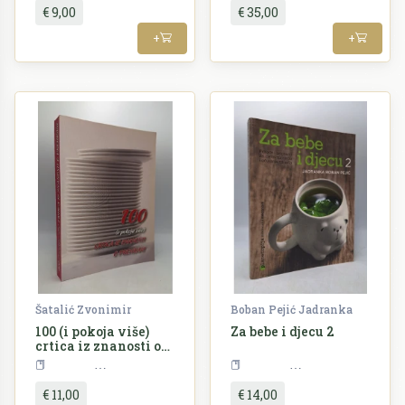
€ 9,00
€ 35,00
+
+
Šatalić Zvonimir
Boban Pejić Jadranka
100 (i pokoja više)
Za bebe i djecu 2
crtica iz znanosti o
prehrani
Kuharstvo
Kuharstvo
€ 11,00
€ 14,00