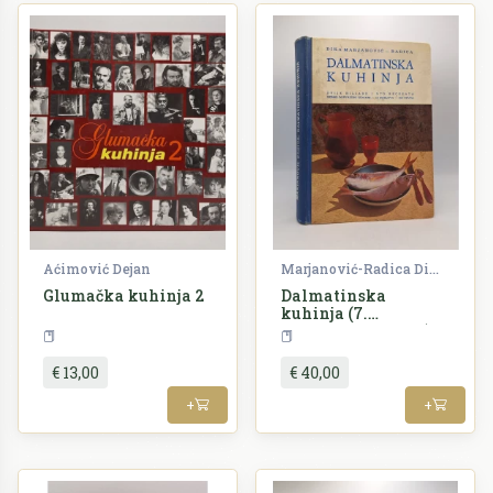
Aćimović Dejan
Marjanović-Radica Dika
Glumačka kuhinja 2
Dalmatinska
kuhinja (7.
dopunjeno izdanje)
Kuharstvo
Kuharstvo
€ 13,00
€ 40,00
+
+