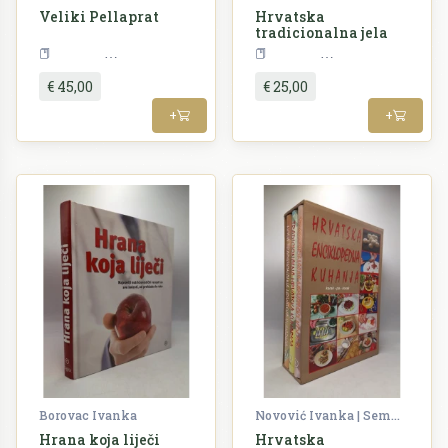
Veliki Pellaprat
Hrvatska
tradicionalna jela
Kuharstvo
Kuharstvo
€ 45,00
€ 25,00
+
+
Borovac Ivanka
Novović Ivanka | Semenčić Ivo | Šimonović Bruno
Hrana koja liječi
Hrvatska