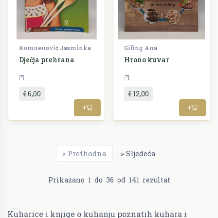
Komnenović Jasminka
Gifing Ana
Dječja prehrana
Hrono kuvar
Kuharstvo
Kuharstvo
€ 6,00
€ 12,00
+
+
«
Prethodna
»
Sljedeća
Prikazano
1
do
36
od
141
rezultat
Kuharice i knjige o kuhanju poznatih kuhara i