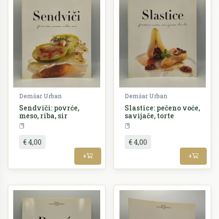
Demšar Urban
Demšar Urban
Sendviči: povrće,
Slastice: pečeno voće,
meso, riba, sir
savijače, torte
Kuharstvo
Kuharstvo
€ 4,00
€ 4,00
+
+