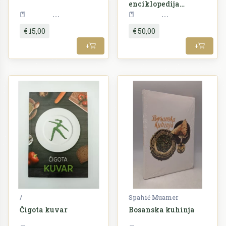
enciklopedija
kuhanja I-III
Kuharstvo
Kuharstvo
€ 15,00
€ 50,00
+
+
/
Spahić Muamer
Čigota kuvar
Bosanska kuhinja