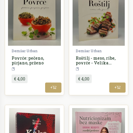
Demšar Urban
Demšar Urban
Povrće: pečeno,
Roštilj - meso, ribe,
pirjano, prženo
povrće - Velika
kulinarska
Kuharstvo
Kuharstvo
kolekcija
€ 4,00
€ 4,00
+
+