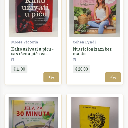
Moore Victoria
Cohen Lyndi
Kako uživati u piću -
Nutricionizam bez
savršena pića za
maske
savršene trenutke
Kuharstvo
Kuharstvo
€ 11,00
€ 20,00
+
+