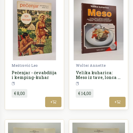
Meštrović Leo
Wolter Annette
Pečenjar - ćevabdžija
Velika kuharica:
i kemping-kuhar
Meso iz tave, lonca i
posude za pečenje.
Kuharstvo
Kuharstvo
Ukusna topla i
hladna jela do mesa
€ 8,00
€ 14,00
za sve prigode - od
jednostavnih do
+
+
svečanih