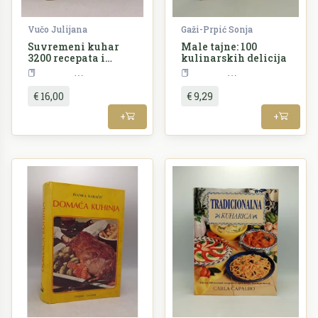
Vučo Julijana
Gaži-Prpić Sonja
Suvremeni kuhar
Male tajne: 100
3200 recepata i
kulinarskih delicija
savjeta
Kuharstvo
Kuharstvo
€ 16,00
€ 9,29
+
+