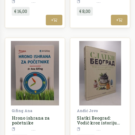
Kuharstvo
Kuharstvo
€ 16,00
€ 8,00
+
+
Gifing Ana
Anđić Jovo
Hrono ishrana za
Slatki Beograd:
početnike
Vodič kroz istoriju
slatkiša u modernom
Kuharstvo
Kuharstvo
Beogradu