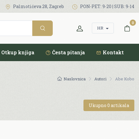
Palmotićeva 28, Zagreb
PON-PET: 9-20 | SUB: 9-14
0
HR
Otkup knjiga
Česta pitanja
Kontakt
Naslovnica
Autori
Abe Kobo
Ukupno 0 artikala