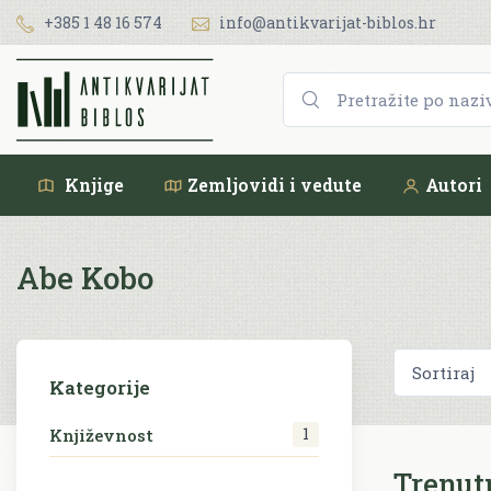
+385 1 48 16 574
info@antikvarijat-biblos.hr
Knjige
Zemljovidi i vedute
Autori
Abe Kobo
Kategorije
1
Književnost
Trenut