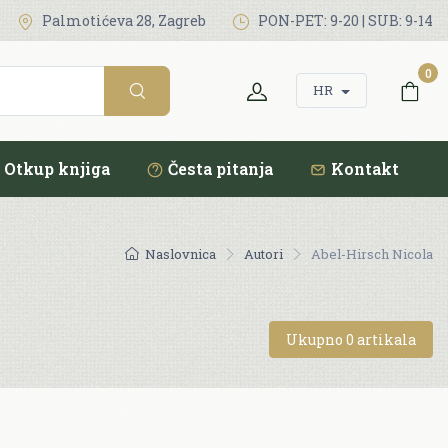
Palmotićeva 28, Zagreb
PON-PET: 9-20 | SUB: 9-14
0
HR
Otkup knjiga
Česta pitanja
Kontakt
Naslovnica
Autori
Abel-Hirsch Nicola
Ukupno 0 artikala