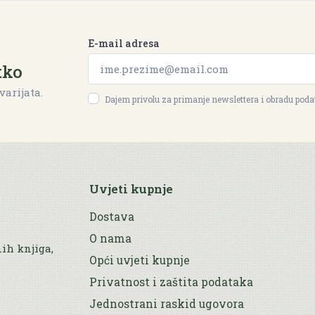
E-mail adresa
tko
varijata.
Dajem privolu za primanje newslettera i obradu pod
Uvjeti kupnje
Dostava
O nama
nih knjiga,
Opći uvjeti kupnje
Privatnost i zaštita podataka
Jednostrani raskid ugovora