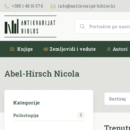
+385 1 48 16 574
info@antikvarijat-biblos.hr
Knjige
Zemljovidi i vedute
Autori
Abel-Hirsch Nicola
Kategorije
1
Psihologija
Trenut