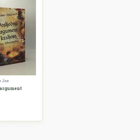
 Joe
i argument
Književnost