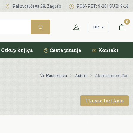
Palmotićeva 28, Zagreb
PON-PET: 9-20 | SUB: 9-14
0
HR
Otkup knjiga
Česta pitanja
Kontakt
Naslovnica
Autori
Abercrombie Joe
Ukupno 1 artikala