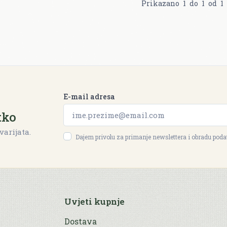
Prikazano
1
do
1
od
1
E-mail adresa
tko
varijata.
Dajem privolu za primanje newslettera i obradu pod
Uvjeti kupnje
Dostava