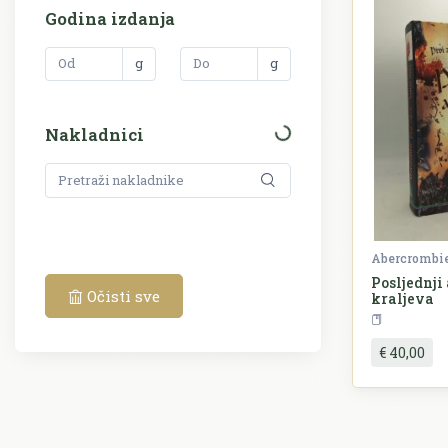
Godina izdanja
g
g
Nakladnici
Abercrombie
Posljednj
Očisti sve
kraljeva
€ 40,00