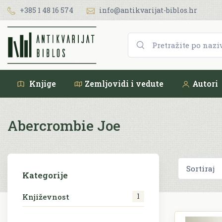
+385 1 48 16 574
info@antikvarijat-biblos.hr
Knjige
Zemljovidi i vedute
Autori
Abercrombie Joe
Kategorije
1
Književnost