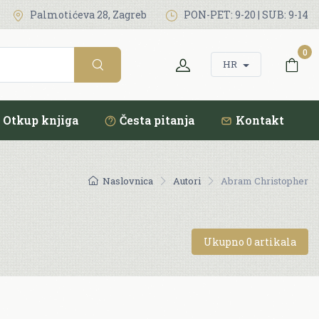
Palmotićeva 28, Zagreb
PON-PET: 9-20 | SUB: 9-14
0
HR
Otkup knjiga
Česta pitanja
Kontakt
Naslovnica
Autori
Abram Christopher
Ukupno 0 artikala