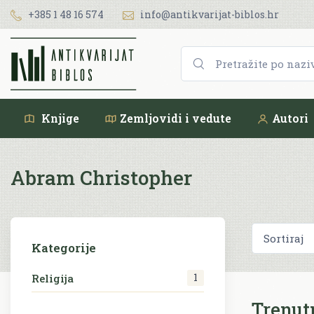
+385 1 48 16 574
info@antikvarijat-biblos.hr
Knjige
Zemljovidi i vedute
Autori
Abram Christopher
Kategorije
1
Religija
Trenut