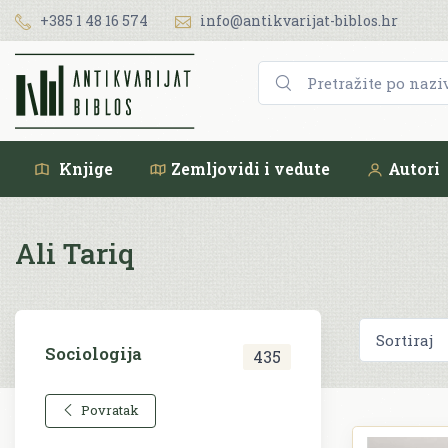
+385 1 48 16 574
info@antikvarijat-biblos.hr
Knjige
Zemljovidi i vedute
Autori
Ali Tariq
Sociologija
435
Povratak