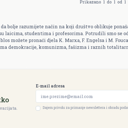
Prikazano
1
do
1
od
1
da bolje razumijete način na koji društvo oblikuje ponašan
su laicima, studentima i profesorima. Potrudili smo se o
los možete pronaći djela K. Marxa, F. Engelsa i M. Fouca
ma demokracije, komunizma, fašizma i raznih totalitar
E-mail adresa
tko
Dajem privolu za primanje newslettera i obradu pod
varijata.