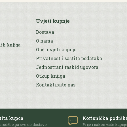
Uvjeti kupnje
Dostava
O nama
nih knjiga,
Opći uvjeti kupnje
Privatnost i zaštita podataka
Jednostrani raskid ugovora
Otkup knjiga
Kontaktirajte nas
tita kupca
Korisnička podršk
arudžbe pa sve do dostave
Prije i nakon vaše kupnj