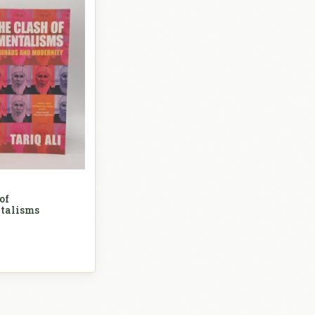
of
talisms
Sociologija