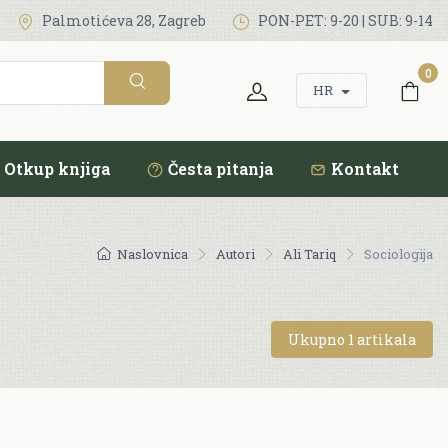
Palmotićeva 28, Zagreb
PON-PET: 9-20 | SUB: 9-14
0
HR
Otkup knjiga
Česta pitanja
Kontakt
Naslovnica
Autori
Ali Tariq
Sociologija
Ukupno 1 artikala