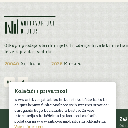
Otkup i prodaja starih i rijetkih izdanja hrvatskih i stra
te zemljovida i veduta
20040
Artikala
2036
Kupaca
Kolačići i privatnost
www.antikvarijat-biblos.hr koristi kolačiće kako bi
osigurala punu funkcionalnost ovih Internet stranica i
omogućila bolje korisničko iskustvo. Za više
informacija o kolačićima i privatnosti osobnih
Besplatna dostava
Zaš
podataka na www.antikvarijat-biblos.hr kliknite na
Za sve narudžbe u RH iznad 70 EUR.
Od n
Više informacija