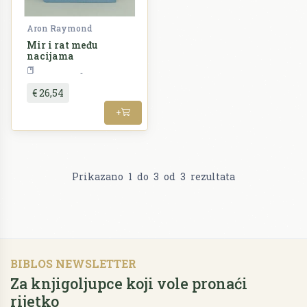
Aron Raymond
Mir i rat među
nacijama
Politologija
€ 26,54
+
Prikazano
1
do
3
od
3
rezultata
BIBLOS NEWSLETTER
Za knjigoljupce koji vole pronaći
rijetko