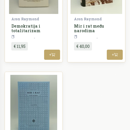
Aron Raymond
Aron Raymond
Demokratija i
Mir i rat među
totalitarizam
narodima
Politologija
Politologija
€ 11,95
€ 40,00
+
+