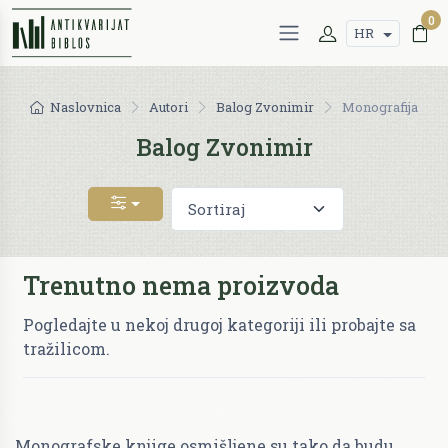
0
HR
Naslovnica
Autori
Balog Zvonimir
Monografija
Balog Zvonimir
Trenutno nema proizvoda
Pogledajte u nekoj drugoj kategoriji ili probajte sa
tražilicom.
Monografske knjige osmišljene su tako da budu