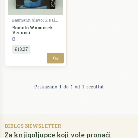
Baumann Glavočić Daina
Romolo Wnoucsek
Venucci
Umjetnost
€ 13,27
+
Prikazano
1
do
1
od
1
rezultat
BIBLOS NEWSLETTER
Za knjigoljupce koji vole pronaći