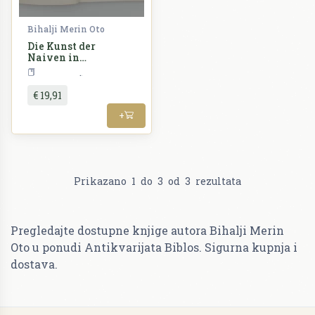
Bihalji Merin Oto
Die Kunst der
Naiven in
Jugoslawien
Umjetnost
€ 19,91
+
Prikazano
1
do
3
od
3
rezultata
Pregledajte dostupne knjige autora Bihalji Merin
Oto u ponudi Antikvarijata Biblos. Sigurna kupnja i
dostava.