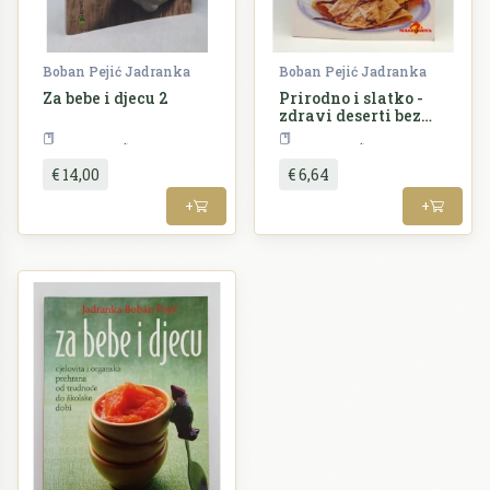
Boban Pejić Jadranka
Boban Pejić Jadranka
Za bebe i djecu 2
Prirodno i slatko -
zdravi deserti bez
šećera
Kuharstvo
Kuharstvo
€ 14,00
€ 6,64
+
+