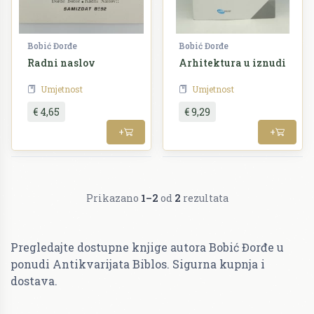
Bobić Đorđe
Bobić Đorđe
Radni naslov
Arhitektura u iznudi
Umjetnost
Umjetnost
€ 4,65
€ 9,29
+
+
Prikazano
1–2
od
2
rezultata
Pregledajte dostupne knjige autora Bobić Đorđe u
ponudi Antikvarijata Biblos. Sigurna kupnja i
dostava.