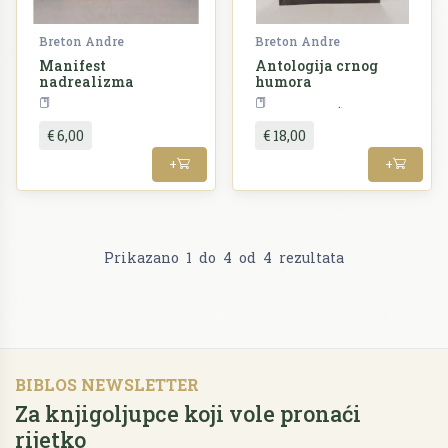
Breton Andre
Breton Andre
Manifest
Antologija crnog
nadrealizma
humora
Teorija i povijest književnosti
Književnost
€ 6,00
€ 18,00
+
+
Prikazano
1
do
4
od
4
rezultata
BIBLOS NEWSLETTER
Za knjigoljupce koji vole pronaći
rijetko