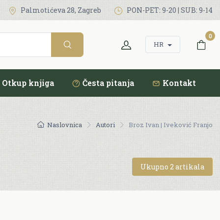
Palmotićeva 28, Zagreb
PON-PET: 9-20 | SUB: 9-14
0
HR
Otkup knjiga
Česta pitanja
Kontakt
Naslovnica
Autori
Broz Ivan | Iveković Franjo
Ukupno 2 artikala