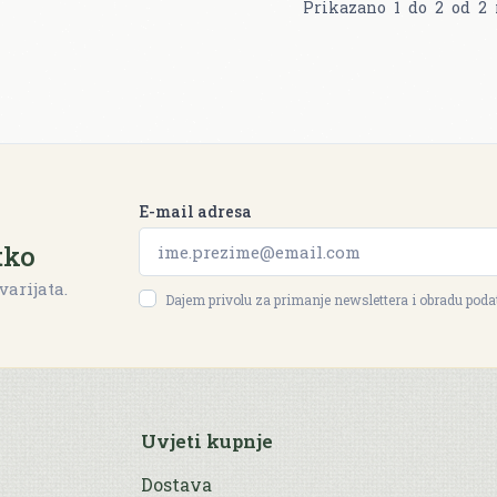
Prikazano
1
do
2
od
2
E-mail adresa
tko
varijata.
Dajem privolu za primanje newslettera i obradu pod
Uvjeti kupnje
Dostava