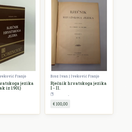
Iveković Franjo
Broz Ivan | Iveković Franjo
vatskoga jezika
Rječnik hrvatskoga jezika
sak iz 1901)
I - II.
ječnici
Rječnici
€ 100,00