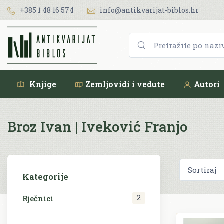
+385 1 48 16 574
info@antikvarijat-biblos.hr
Knjige
Zemljovidi i vedute
Autori
Broz Ivan | Iveković Franjo
Kategorije
2
Rječnici