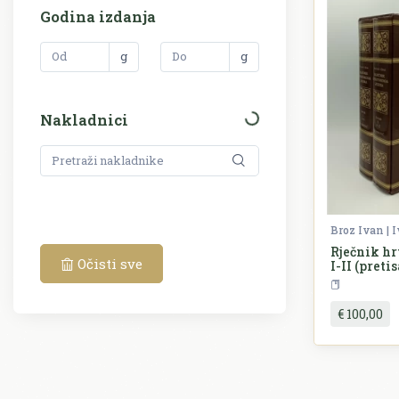
Godina izdanja
g
g
Nakladnici
Broz Ivan | 
Rječnik hr
Očisti sve
I-II (preti
R
€ 100,00