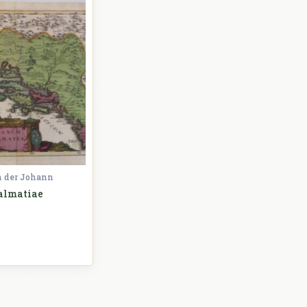
n der Johann
almatiae
Hrvatska