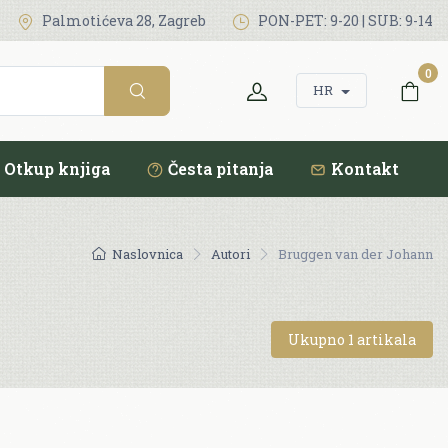
Palmotićeva 28, Zagreb
PON-PET: 9-20 | SUB: 9-14
0
HR
Otkup knjiga
Česta pitanja
Kontakt
Naslovnica
Autori
Bruggen van der Johann
Ukupno 1 artikala