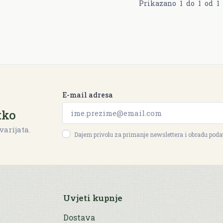
Prikazano
1
do
1
od
1
E-mail adresa
tko
varijata.
Dajem privolu za primanje newslettera i obradu pod
Uvjeti kupnje
Dostava