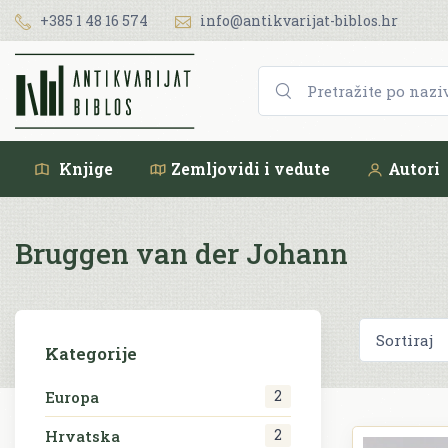
+385 1 48 16 574
info@antikvarijat-biblos.hr
Knjige
Zemljovidi i vedute
Autori
Bruggen van der Johann
Kategorije
2
Europa
2
Hrvatska