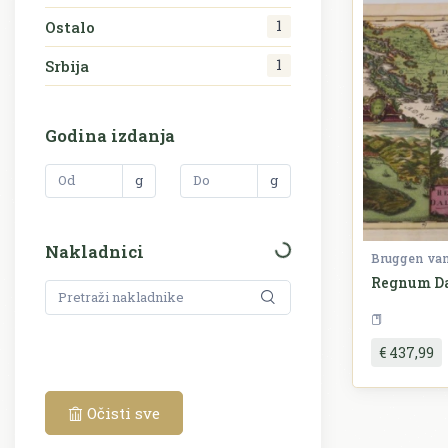
1
Ostalo
1
Srbija
Godina izdanja
g
g
Nakladnici
Bruggen va
Regnum D
€ 437,99
Očisti sve