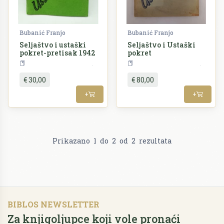
Bubanić Franjo
Bubanić Franjo
Seljaštvo i ustaški
Seljaštvo i Ustaški
pokret-pretisak 1942
pokret
Povijest
NDH i emigracija
Povije
€ 30,00
€ 80,00
+
+
Prikazano
1
do
2
od
2
rezultata
BIBLOS NEWSLETTER
Za knjigoljupce koji vole pronaći