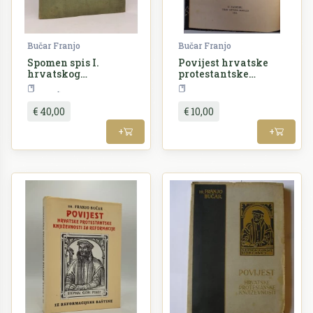
Bučar Franjo
Bučar Franjo
Spomen spis I.
Povijest hrvatske
hrvatskog
protestantske
svesokolskog sleta u
književnosti za
Šport
Teorija
Zagrebu
reformacije
€ 40,00
€ 10,00
+
+