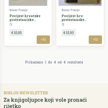
Bučar Franjo
Bučar Franjo
Povijest hrvatske
Povijest hrv.
protestantske
protestanske
književnosti za
književnosti
Teorija i povijest književnosti
Teorija
reformacije
€ 10,00
€ 15,93
+
+
Prikazano
1
do
4
od
4
rezultata
BIBLOS NEWSLETTER
Za knjigoljupce koji vole pronaći
rijetko