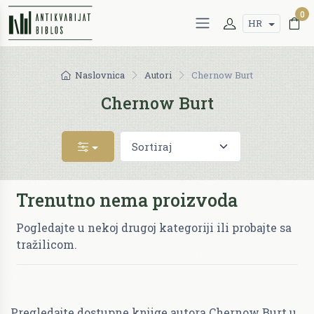
0
HR
Naslovnica
Autori
Chernow Burt
Chernow Burt
Trenutno nema proizvoda
Pogledajte u nekoj drugoj kategoriji ili probajte sa
tražilicom.
Pregledajte dostupne knjige autora Chernow Burt u