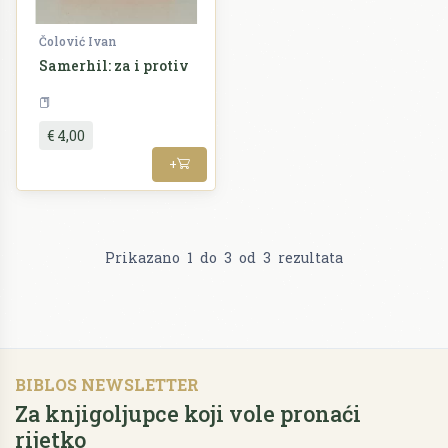
Čolović Ivan
Samerhil: za i protiv
Pedagogija
€ 4,00
+
Prikazano
1
do
3
od
3
rezultata
BIBLOS NEWSLETTER
Za knjigoljupce koji vole pronaći
rijetko