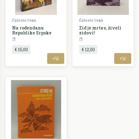
Čolović Ivan
Čolović Ivan
Na rođendanu
Zid je mrtav, živeli
Republike Srpske
zidovi!
Politologija
Književnost
€ 15,00
€ 12,00
+
+