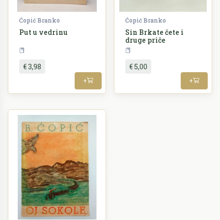
Ćopić Branko
Ćopić Branko
Put u vedrinu
Sin Brkate čete i
druge priče
Književnost
Knjiže
€ 3,98
€ 5,00
+
+