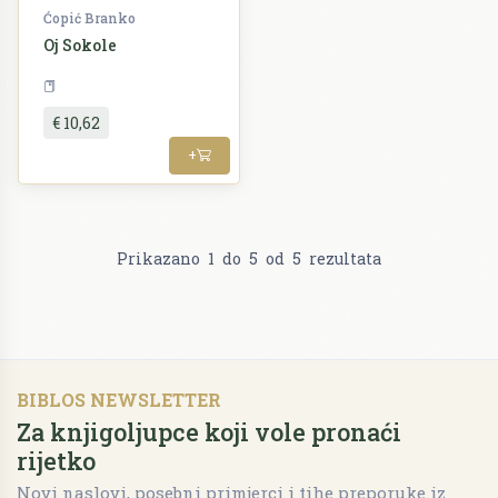
Ćopić Branko
Oj Sokole
Slikovnice
€ 10,62
+
Prikazano
1
do
5
od
5
rezultata
BIBLOS NEWSLETTER
Za knjigoljupce koji vole pronaći
rijetko
Novi naslovi, posebni primjerci i tihe preporuke iz