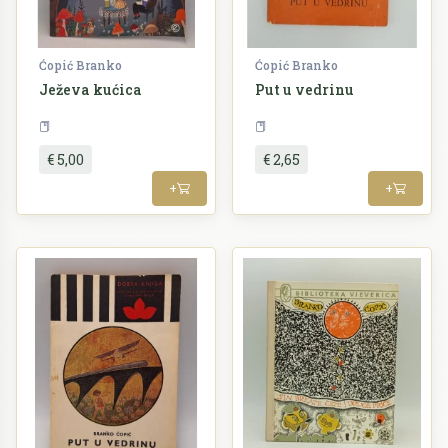
Ćopić Branko
Ćopić Branko
Ježeva kućica
Put u vedrinu
Slikovnice
Književnost
€ 5,00
€ 2,65
+
+