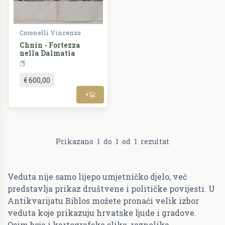
Coronelli Vincenzo
Chnin - Fortezza
nella Dalmatia
Vedute
€ 600,00
+
Prikazano
1
do
1
od
1
rezultat
Veduta nije samo lijepo umjetničko djelo, već
predstavlja prikaz društvene i političke povijesti. U
Antikvarijatu Biblos možete pronaći velik izbor
veduta koje prikazuju hrvatske ljude i gradove.
Osim boja i kartografske slike, raznolika