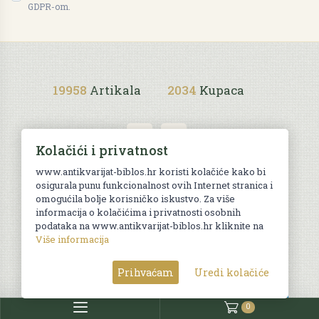
GDPR-om.
19958
Artikala
2034
Kupaca
Kolačići i privatnost
www.antikvarijat-biblos.hr koristi kolačiće kako bi
osigurala punu funkcionalnost ovih Internet stranica i
Uvjeti kupnje
omogućila bolje korisničko iskustvo. Za više
informacija o kolačićima i privatnosti osobnih
podataka na www.antikvarijat-biblos.hr kliknite na
Više informacija
© Sva prava pridržana. Web by
AG media
Prihvaćam
Uredi kolačiće
0