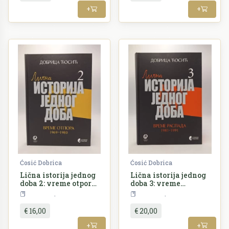
+
+
Ćosić Dobrica
Ćosić Dobrica
Lična istorija jednog
Lična istorija jednog
doba 2: vreme otpora
doba 3: vreme
1969-1980
raspada 198-1991
SERBICA
SERBICA
€ 16,00
€ 20,00
+
+