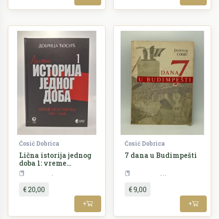
Ćosić Dobrica
Ćosić Dobrica
Lična istorija jednog
7 dana u Budimpešti
doba 1: vreme
iskušenja 1951-1968
SERBICA
Književnost
€ 20,00
€ 9,00
+
+