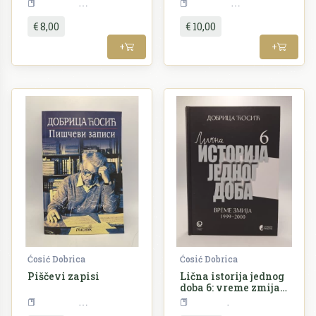
Književnost
Književnost
€ 8,00
€ 10,00
+
+
Ćosić Dobrica
Ćosić Dobrica
Piščevi zapisi
Lična istorija jednog
doba 6: vreme zmija
1999-2000
Književnost
SERBICA