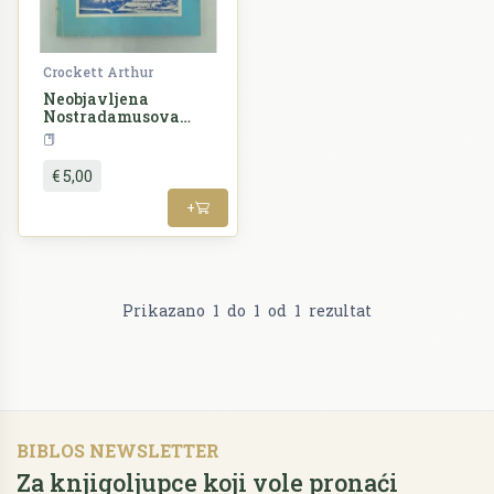
Crockett Arthur
Neobjavljena
Nostradamusova
proročanstva
Alternativa
€ 5,00
+
Prikazano
1
do
1
od
1
rezultat
BIBLOS NEWSLETTER
Za knjigoljupce koji vole pronaći