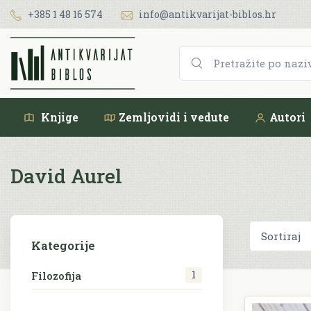
+385 1 48 16 574
info@antikvarijat-biblos.hr
Knjige
Zemljovidi i vedute
Autori
David Aurel
Kategorije
1
Filozofija