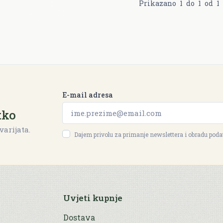
Prikazano
1
do
1
od
1
E-mail adresa
tko
varijata.
Dajem privolu za primanje newslettera i obradu pod
Uvjeti kupnje
Dostava