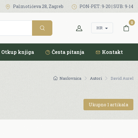
Palmotićeva 28, Zagreb
PON-PET: 9-20 | SUB: 9-14
0
HR
Otkup knjiga
Česta pitanja
Kontakt
Naslovnica
Autori
David Aurel
Ukupno 1 artikala