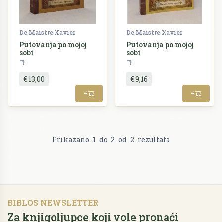
De Maistre Xavier
De Maistre Xavier
Putovanja po mojoj
Putovanja po mojoj
sobi
sobi
Književnost
Književnost
€ 13,00
€ 9,16
+
+
Prikazano
1
do
2
od
2
rezultata
BIBLOS NEWSLETTER
Za knjigoljupce koji vole pronaći