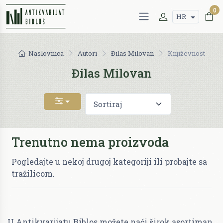
0
HR
Naslovnica
Autori
Đilas Milovan
Književnost
Đilas Milovan
Trenutno nema proizvoda
Pogledajte u nekoj drugoj kategoriji ili probajte sa
tražilicom.
U Antikvarijatu Biblos možete naći širok asortiman