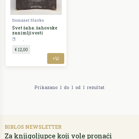
Domazet Slavko
Svet šaha: šahovske
zanimljivosti
Šah
€ 12,00
+
Prikazano
1
do
1
od
1
rezultat
BIBLOS NEWSLETTER
Za knjigoljupce koji vole pronaći