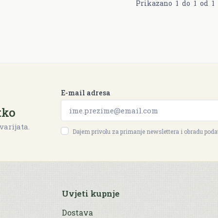
Prikazano
1
do
1
od
1
E-mail adresa
tko
varijata.
Dajem privolu za primanje newslettera i obradu pod
Uvjeti kupnje
Dostava