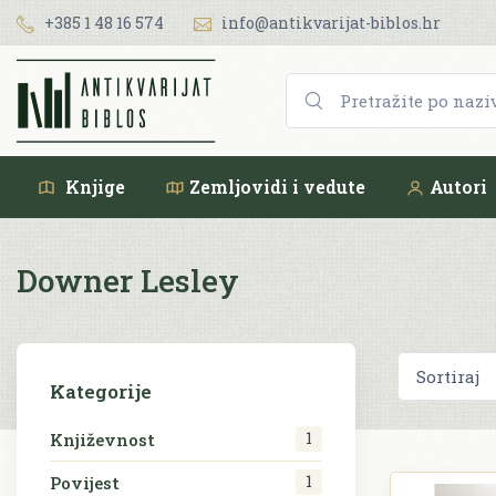
+385 1 48 16 574
info@antikvarijat-biblos.hr
Knjige
Zemljovidi i vedute
Autori
Downer Lesley
Kategorije
1
Književnost
1
Povijest