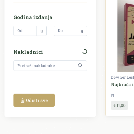
Godina izdanja
g
g
Nakladnici
Downer Les
Najkraća i
P
Očisti sve
€ 11,00