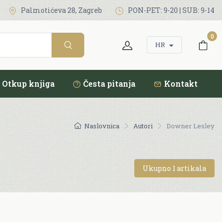
Palmotićeva 28, Zagreb
PON-PET: 9-20 | SUB: 9-14
0
HR
Otkup knjiga
Česta pitanja
Kontakt
Naslovnica
Autori
Downer Lesley
Ukupno 1 artikala