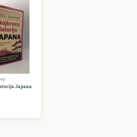
ley
storija Japana
ovijest