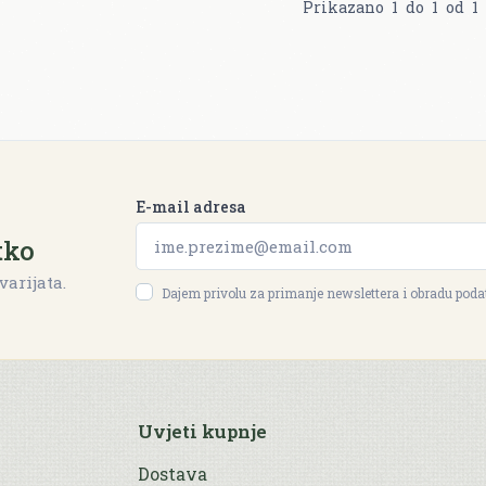
Prikazano
1
do
1
od
1
E-mail adresa
tko
varijata.
Dajem privolu za primanje newslettera i obradu pod
Uvjeti kupnje
Dostava