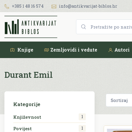
+385 1 48 16 574
info@antikvarijat-biblos.hr
Knjige
Zemljovidi i vedute
Autori
Durant Emil
Kategorije
1
Književnost
1
Povijest