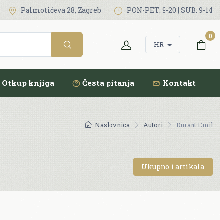
Palmotićeva 28, Zagreb
PON-PET: 9-20 | SUB: 9-14
0
HR
Otkup knjiga
Česta pitanja
Kontakt
Naslovnica
Autori
Durant Emil
Ukupno 1 artikala