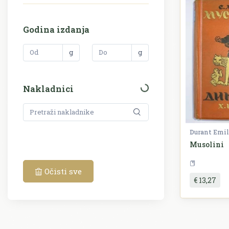
Godina izdanja
g
g
Nakladnici
Durant Emil
Musolini
P
Očisti sve
€ 13,27