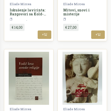
Eliade Mircea
Eliade Mircea
Iskušenje lavirinta:
Mitovi, snovi i
Razgovori sa Kold-
misterije
Anrijem Rokeom
Filozofija
Religija
€ 14,00
€ 27,00
+
+
Eliade Mircea
Eliade Mircea