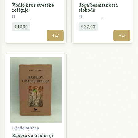
Vodič kroz svetske
Joga:besmrtnost i
religije
sloboda
Religija
Alternativa
€ 12,00
€ 27,00
+
+
Eliade Mircea
Rasprava o istoriji