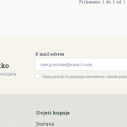
Prikazano
1
do
1
od
1
E-mail adresa
tko
varijata.
Dajem privolu za primanje newslettera i obradu pod
Uvjeti kupnje
Dostava