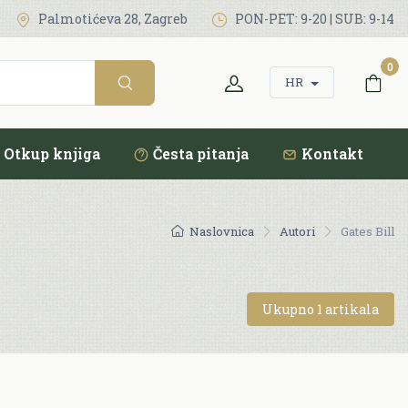
Palmotićeva 28, Zagreb
PON-PET: 9-20 | SUB: 9-14
0
HR
Otkup knjiga
Česta pitanja
Kontakt
Naslovnica
Autori
Gates Bill
Ukupno 1 artikala