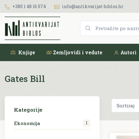
+385 1 48 16 574
info@antikvarijat-biblos.hr
Knjige
Zemljovidi i vedute
Autori
Gates Bill
Kategorije
1
Ekonomija