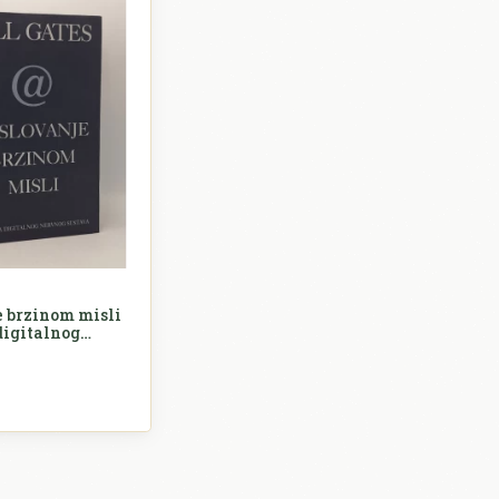
e brzinom misli
digitalnog
ustava
Ekonomija