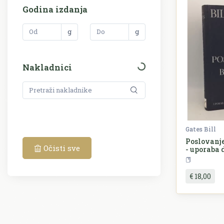
Godina izdanja
g
g
Nakladnici
Gates Bill
Poslovanj
Očisti sve
- uporaba 
nervnog s
€ 18,00