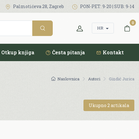
Palmotićeva 28, Zagreb
PON-PET: 9-20 | SUB: 9-14
0
HR
Otkup knjiga
Česta pitanja
Kontakt
Naslovnica
Autori
Gizdić Jurica
Ukupno 2 artikala