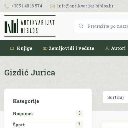
+385 1 48 16 574
info@antikvarijat-biblos.hr
Knjige
Zemljovidi i vedute
Autori
Gizdić Jurica
Kategorije
3
Nogomet
7
Šport