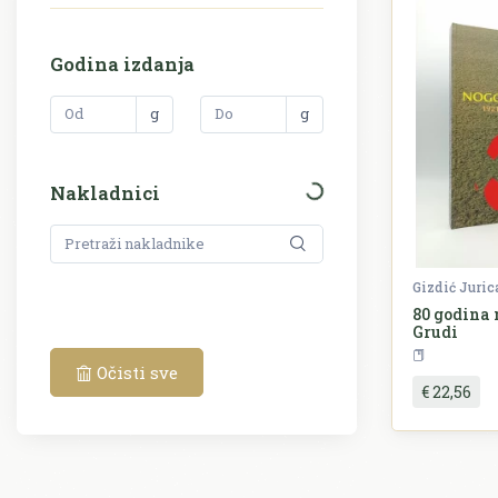
Godina izdanja
g
g
Nakladnici
Gizdić Juric
80 godina
Grudi
Špo
Očisti sve
€ 22,56