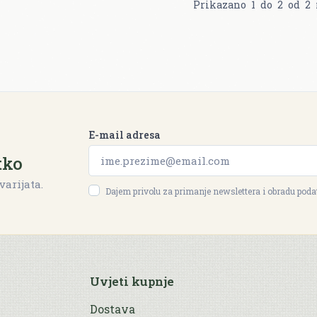
Prikazano
1
do
2
od
2
E-mail adresa
tko
varijata.
Dajem privolu za primanje newslettera i obradu pod
Uvjeti kupnje
Dostava