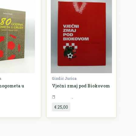
a
Gizdić Jurica
 nogometa u
Vječni zmaj pod Biokovom
rt
Nogomet
€ 25,00