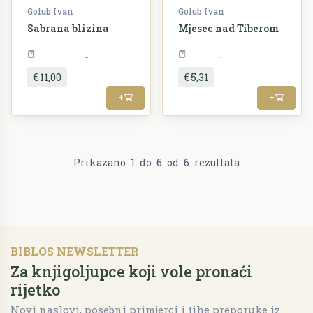
Golub Ivan
Golub Ivan
Sabrana blizina
Mjesec nad Tiberom
Književnost
Religija
€ 11,00
€ 5,31
+
+
Prikazano
1
do
6
od
6
rezultata
BIBLOS NEWSLETTER
Za knjigoljupce koji vole pronaći
rijetko
Novi naslovi, posebni primjerci i tihe preporuke iz