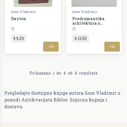
Goss Vladimir
Goss Vladimir
Dayton
Predromanička
arhitektura u
Hrvatskoj / Pre-
Književnost
Umjetn
Romanesque
Architecture in
€ 9,29
€ 13,50
Croatia
+
+
Prikazano
1
do
4
od
4
rezultata
Pregledajte dostupne knjige autora Goss Vladimir u
ponudi Antikvarijata Biblos. Sigurna kupnja i
dostava.