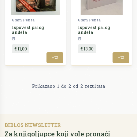
Gram Penta
Gram Penta
Ispovest palog
Ispovest palog
anđela
anđela
Religija
Religija
€ 11,00
€ 13,00
+
+
Prikazano
1
do
2
od
2
rezultata
BIBLOS NEWSLETTER
Za knjigoljupce koji vole pronaći