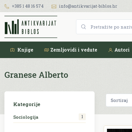
+385 1 48 16 574
info@antikvarijat-biblos.hr
Knjige
Zemljovidi i vedute
Autori
Granese Alberto
Kategorije
1
Sociologija