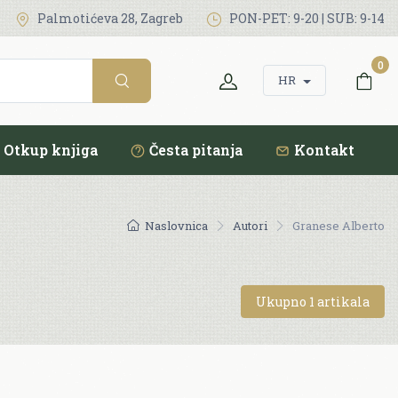
Palmotićeva 28, Zagreb
PON-PET: 9-20 | SUB: 9-14
0
HR
Otkup knjiga
Česta pitanja
Kontakt
Naslovnica
Autori
Granese Alberto
Ukupno 1 artikala