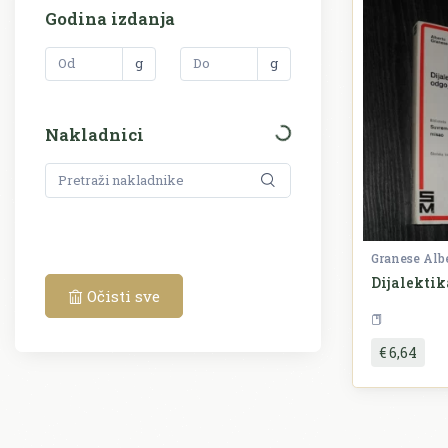
Godina izdanja
g
g
Nakladnici
Granese Alb
Dijalektik
Očisti sve
€ 6,64