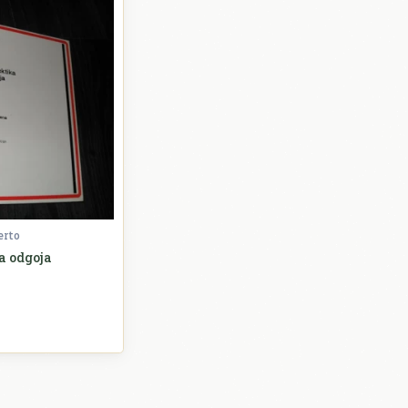
erto
a odgoja
Sociologija