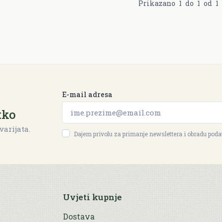
Prikazano
1
do
1
od
1
E-mail adresa
tko
varijata.
Dajem privolu za primanje newslettera i obradu pod
Uvjeti kupnje
Dostava