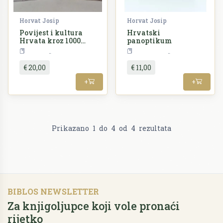
Horvat Josip
Horvat Josip
Povijest i kultura
Hrvatski
Hrvata kroz 1000
panoptikum
godina 1-2
Povijest
Književnost
€ 20,00
€ 11,00
+
+
Prikazano
1
do
4
od
4
rezultata
BIBLOS NEWSLETTER
Za knjigoljupce koji vole pronaći
rijetko