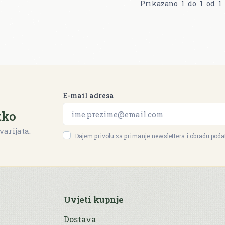
Prikazano
1
do
1
od
1
E-mail adresa
tko
varijata.
Dajem privolu za primanje newslettera i obradu pod
Uvjeti kupnje
Dostava