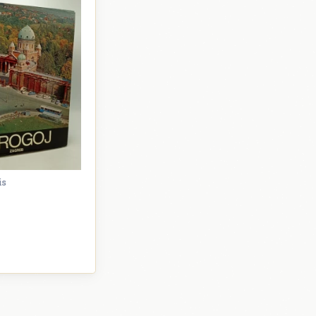
is
Monografija