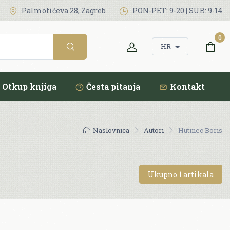
Palmotićeva 28, Zagreb
PON-PET: 9-20 | SUB: 9-14
0
HR
Otkup knjiga
Česta pitanja
Kontakt
Naslovnica
Autori
Hutinec Boris
Ukupno 1 artikala