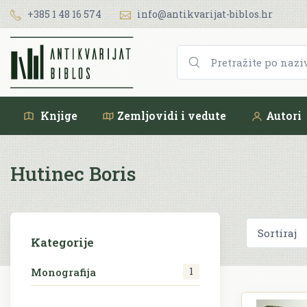
+385 1 48 16 574
info@antikvarijat-biblos.hr
Knjige
Zemljovidi i vedute
Autori
Hutinec Boris
Kategorije
1
Monografija