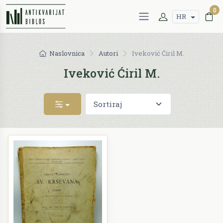
0
HR
Naslovnica
Autori
Iveković Ćiril M.
Iveković Ćiril M.