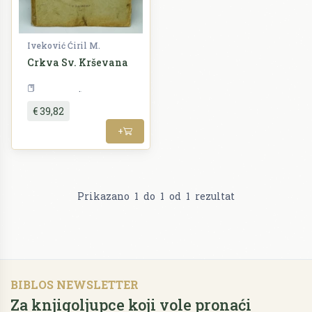
Iveković Ćiril M.
Crkva Sv. Krševana
Umjetnost
€ 39,82
+
Prikazano
1
do
1
od
1
rezultat
BIBLOS NEWSLETTER
Za knjigoljupce koji vole pronaći