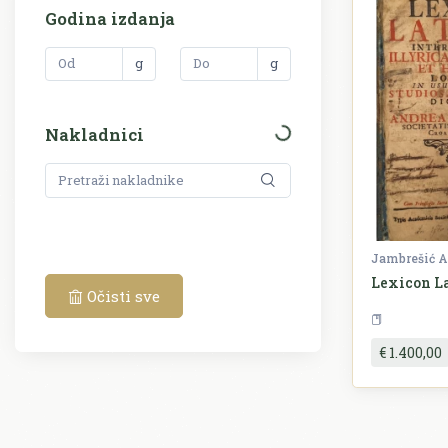
Godina izdanja
g
g
Nakladnici
Jambrešić A
Lexicon L
Očisti sve
€ 1.400,00