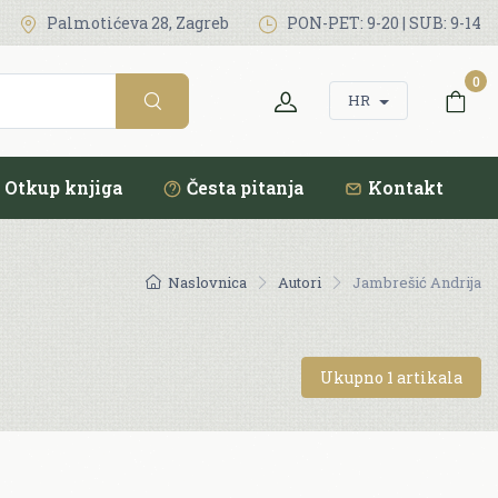
Palmotićeva 28, Zagreb
PON-PET: 9-20 | SUB: 9-14
0
HR
Otkup knjiga
Česta pitanja
Kontakt
Naslovnica
Autori
Jambrešić Andrija
Ukupno 1 artikala