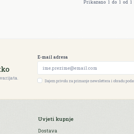
Prikazano
1
do
1
od
1
E-mail adresa
tko
varijata.
Dajem privolu za primanje newslettera i obradu pod
Uvjeti kupnje
Dostava