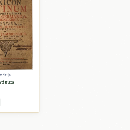
ndrija
atinum
HRVATSKA RARA
HRVATSKA RARA - 18 stoljeće