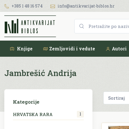
+385 1 48 16 574
info@antikvarijat-biblos.hr
Knjige
Zemljovidi i vedute
Autori
Jambrešić Andrija
Kategorije
1
HRVATSKA RARA