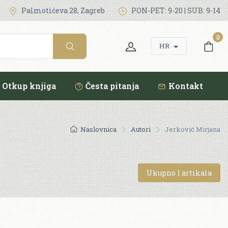
Palmotićeva 28, Zagreb
PON-PET: 9-20 | SUB: 9-14
0
HR
Otkup knjiga
Česta pitanja
Kontakt
Naslovnica
Autori
Jerković Mirjana
Ukupno 1 artikala