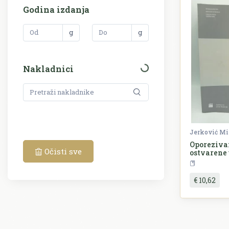
Godina izdanja
g
g
Nakladnici
Jerković Mi
Oporezivan
Očisti sve
ostvarene
sukladno 
izbjegava
oporeziva
€ 10,62