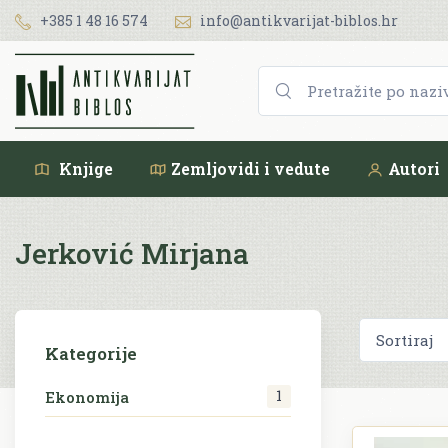
+385 1 48 16 574
info@antikvarijat-biblos.hr
Knjige
Zemljovidi i vedute
Autori
Jerković Mirjana
Kategorije
1
Ekonomija