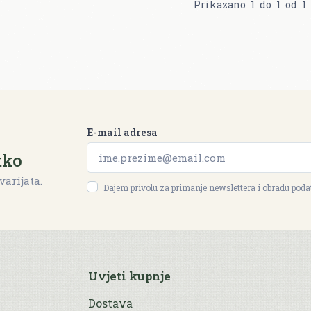
Prikazano
1
do
1
od
1
E-mail adresa
tko
varijata.
Dajem privolu za primanje newslettera i obradu pod
Uvjeti kupnje
Dostava