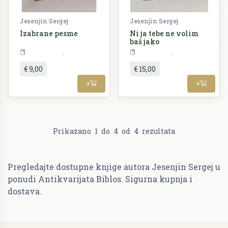
Jesenjin Sergej
Jesenjin Sergej
Izabrane pesme
Ni ja tebe ne volim
baš jako
Književnost
Književnost
€ 9,00
€ 15,00
+
+
Prikazano
1
do
4
od
4
rezultata
Pregledajte dostupne knjige autora Jesenjin Sergej u
ponudi Antikvarijata Biblos. Sigurna kupnja i
dostava.