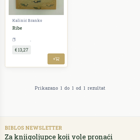
Kalinić Branko
Ribe
Priroda
€ 13,27
+
Prikazano
1
do
1
od
1
rezultat
BIBLOS NEWSLETTER
Za knjigoljupce koji vole pronaći