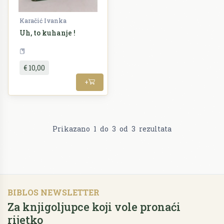
Karačić Ivanka
Uh, to kuhanje !
Kuharstvo
€ 10,00
+
Prikazano
1
do
3
od
3
rezultata
BIBLOS NEWSLETTER
Za knjigoljupce koji vole pronaći
rijetko