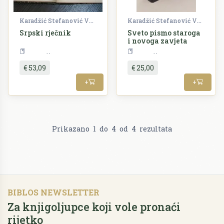
Karadžić Stefanović Vuk
Karadžić Stefanović Vuk
Srpski rječnik
Sveto pismo staroga
i novoga zavjeta
Rječnici
Religija
€ 53,09
€ 25,00
+
+
Prikazano
1
do
4
od
4
rezultata
BIBLOS NEWSLETTER
Za knjigoljupce koji vole pronaći
rijetko