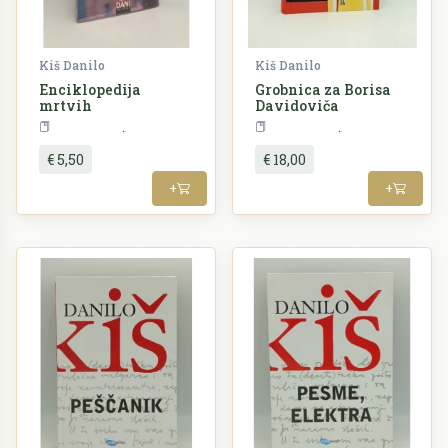
Kiš Danilo
Kiš Danilo
Enciklopedija
Grobnica za Borisa
mrtvih
Davidoviča
Književnost
Književnost
€ 5,50
€ 18,00
+
+