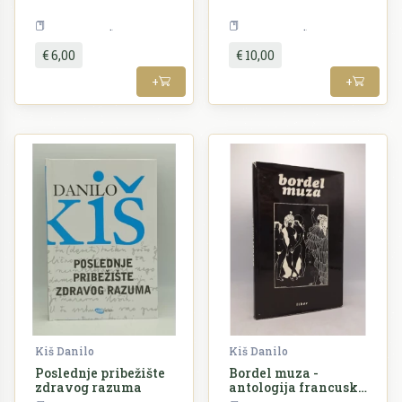
Književnost
Književnost
€ 6,00
€ 10,00
+
+
Kiš Danilo
Kiš Danilo
Poslednje pribežište
Bordel muza -
zdravog razuma
antologija francuske
erotske poezije