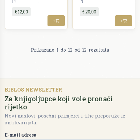
Književnost
Književnost
€ 12,00
€ 20,00
+
+
Prikazano
1
do
12
od
12
rezultata
BIBLOS NEWSLETTER
Za knjigoljupce koji vole pronaći
rijetko
Novi naslovi, posebni primjerci i tihe preporuke iz
antikvarijata.
E-mail adresa