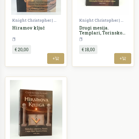
Knight Christopher | Lomas Robert
Knight Christopher | Lomas Robert
Hiramov ključ
Drugi mesija.
Templari, Torinsko
platno i velika tajna
Alternativa
Povijest
Slobodnoga
zidarstva
€ 20,00
€ 18,00
+
+